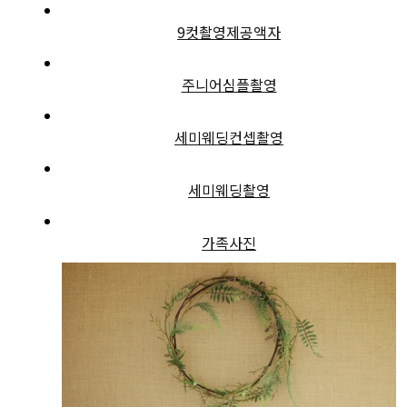
9컷촬영제공액자
주니어심플촬영
세미웨딩컨셉촬영
세미웨딩촬영
가족사진