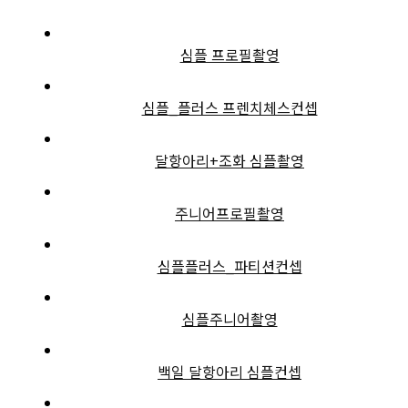
심플 프로필촬영
심플_플러스 프렌치체스컨셉
달항아리+조화 심플촬영
주니어프로필촬영
심플플러스_파티션컨셉
심플주니어촬영
백일 달항아리 심플컨셉