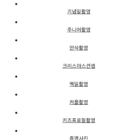
기념일촬영
주니어촬영
만삭촬영
크리스마스컨셉
백일촬영
커플촬영
키즈프로필촬영
증명사진