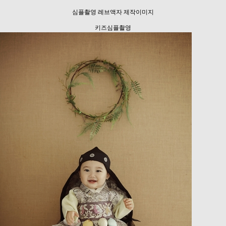
심플촬영 레브액자 제작이미지
키즈심플촬영