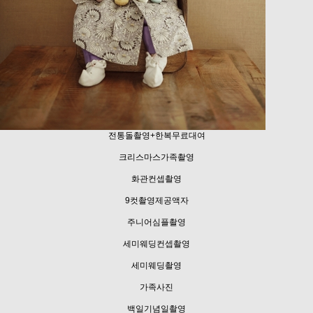
전통돌촬영+한복무료대여
크리스마스가족촬영
화관컨셉촬영
9컷촬영제공액자
주니어심플촬영
세미웨딩컨셉촬영
세미웨딩촬영
가족사진
백일기념일촬영