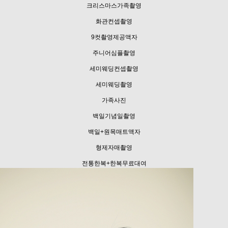
크리스마스가족촬영
화관컨셉촬영
9컷촬영제공액자
주니어심플촬영
세미웨딩컨셉촬영
세미웨딩촬영
가족사진
백일기념일촬영
백일+원목매트액자
형제자매촬영
전통한복+한복무료대여