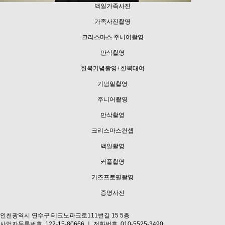
백일가족사진
가족사진촬영
크리스마스 주니어촬영
만삭촬영
한복기념촬영+한복대여
기념일촬영
주니어촬영
만삭촬영
크리스마스컨셉
백일촬영
커플촬영
키즈프로필촬영
증명사진
인천광역시 연수구 테크노파크로111번길 15 5층
사업자등록번호. 122-15-80666 ㅣ 전화번호. 010-5525-3490