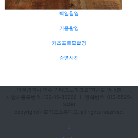
백일촬영
커플촬영
키즈프로필촬영
증명사진
인천광역시 연수구 테크노파크로111번길 15 5층
사업자등록번호. 122-15-80666 ㅣ 전화번호. 010-5525-
3490
copyrightⓒ 클리크스튜디오. all rights reserved.