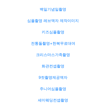
백일기념일촬영
심플촬영 레브액자 제작이미지
키즈심플촬영
전통돌촬영+한복무료대여
크리스마스가족촬영
화관컨셉촬영
9컷촬영제공액자
주니어심플촬영
세미웨딩컨셉촬영