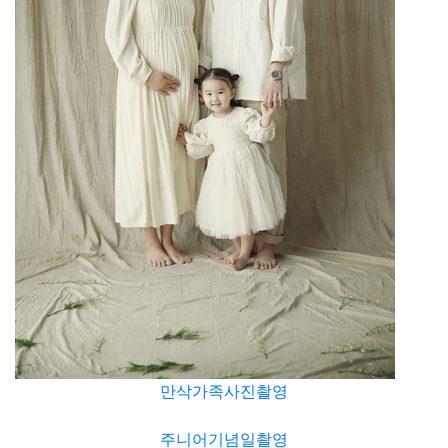
만삭가족사진촬영
주니어기념일촬영