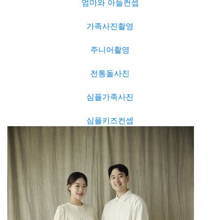
엄마와 아들컨셉
가족사진촬영
주니어촬영
전통돌사진
심플가족사진
심플키즈컨셉