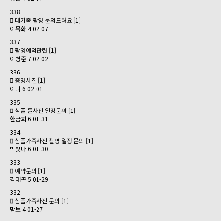
338
대가족 촬영 문의드려요
[1]
이목화
4
02-07
337
촬영예약관련
[1]
이병준
7
02-02
336
증명사진
[1]
이니
6
02-01
335
심플 돌사진 일정문의
[1]
한금희
6
01-31
334
심플가족사진 촬영 일정 문의
[1]
박빛나
6
01-30
333
예약문의
[1]
김대곤
5
01-29
332
심플가족사진 문의
[1]
맘보
4
01-27