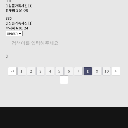
331
심플가족사진
[1]
장두리
3
01-25
330
심플가족사진
[1]
박지혜
6
01-24
1
2
3
4
5
6
7
9
10
8